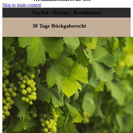
Skip to main content
PayPal / Klarna / Kreditkarte
30 Tage Rückgaberecht