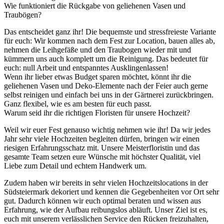
Wie funktioniert die Rückgabe von geliehenen Vasen und
Traubögen?
Das entscheidet ganz ihr! Die bequemste und stressfreieste Variante
für euch: Wir kommen nach dem Fest zur Location, bauen alles ab,
nehmen die Leihgefäße und den Traubogen wieder mit und
kümmern uns auch komplett um die Reinigung. Das bedeutet für
euch: null Arbeit und entspanntes Ausklingenlassen!
Wenn ihr lieber etwas Budget sparen möchtet, könnt ihr die
geliehenen Vasen und Deko-Elemente nach der Feier auch gerne
selbst reinigen und einfach bei uns in der Gärtnerei zurückbringen.
Ganz flexibel, wie es am besten für euch passt.
Warum seid ihr die richtigen Floristen für unsere Hochzeit?
Weil wir euer Fest genauso wichtig nehmen wie ihr! Da wir jedes
Jahr sehr viele Hochzeiten begleiten dürfen, bringen wir einen
riesigen Erfahrungsschatz mit. Unsere Meisterfloristin und das
gesamte Team setzen eure Wünsche mit höchster Qualität, viel
Liebe zum Detail und echtem Handwerk um.
Zudem haben wir bereits in sehr vielen Hochzeitslocations in der
Südsteiermark dekoriert und kennen die Gegebenheiten vor Ort sehr
gut. Dadurch können wir euch optimal beraten und wissen aus
Erfahrung, wie der Aufbau reibungslos abläuft. Unser Ziel ist es,
euch mit unserem verlässlichen Service den Rücken freizuhalten,