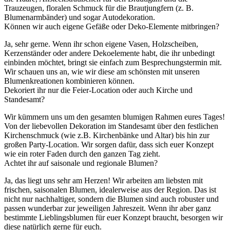
Trauzeugen, floralen Schmuck für die Brautjungfern (z. B.
Blumenarmbänder) und sogar Autodekoration.
Können wir auch eigene Gefäße oder Deko-Elemente mitbringen?
Ja, sehr gerne. Wenn ihr schon eigene Vasen, Holzscheiben,
Kerzenständer oder andere Dekoelemente habt, die ihr unbedingt
einbinden möchtet, bringt sie einfach zum Besprechungstermin mit.
Wir schauen uns an, wie wir diese am schönsten mit unseren
Blumenkreationen kombinieren können.
Dekoriert ihr nur die Feier-Location oder auch Kirche und
Standesamt?
Wir kümmern uns um den gesamten blumigen Rahmen eures Tages!
Von der liebevollen Dekoration im Standesamt über den festlichen
Kirchenschmuck (wie z.B. Kirchenbänke und Altar) bis hin zur
großen Party-Location. Wir sorgen dafür, dass sich euer Konzept
wie ein roter Faden durch den ganzen Tag zieht.
Achtet ihr auf saisonale und regionale Blumen?
Ja, das liegt uns sehr am Herzen! Wir arbeiten am liebsten mit
frischen, saisonalen Blumen, idealerweise aus der Region. Das ist
nicht nur nachhaltiger, sondern die Blumen sind auch robuster und
passen wunderbar zur jeweiligen Jahreszeit. Wenn ihr aber ganz
bestimmte Lieblingsblumen für euer Konzept braucht, besorgen wir
diese natürlich gerne für euch.