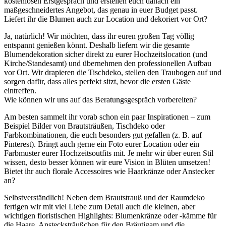
kostenlosen Erstgespräch und erstellen euch danach ein
maßgeschneidertes Angebot, das genau in euer Budget passt.
Liefert ihr die Blumen auch zur Location und dekoriert vor Ort?
Ja, natürlich! Wir möchten, dass ihr euren großen Tag völlig
entspannt genießen könnt. Deshalb liefern wir die gesamte
Blumendekoration sicher direkt zu eurer Hochzeitslocation (und
Kirche/Standesamt) und übernehmen den professionellen Aufbau
vor Ort. Wir drapieren die Tischdeko, stellen den Traubogen auf und
sorgen dafür, dass alles perfekt sitzt, bevor die ersten Gäste
eintreffen.
Wie können wir uns auf das Beratungsgespräch vorbereiten?
Am besten sammelt ihr vorab schon ein paar Inspirationen – zum
Beispiel Bilder von Brautsträußen, Tischdeko oder
Farbkombinationen, die euch besonders gut gefallen (z. B. auf
Pinterest). Bringt auch gerne ein Foto eurer Location oder ein
Farbmuster eurer Hochzeitsoutfits mit. Je mehr wir über euren Stil
wissen, desto besser können wir eure Vision in Blüten umsetzen!
Bietet ihr auch florale Accessoires wie Haarkränze oder Anstecker
an?
Selbstverständlich! Neben dem Brautstrauß und der Raumdeko
fertigen wir mit viel Liebe zum Detail auch die kleinen, aber
wichtigen floristischen Highlights: Blumenkränze oder -kämme für
die Haare, Anstecksträußchen für den Bräutigam und die