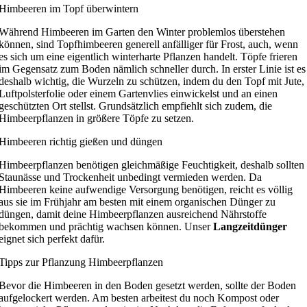
Himbeeren im Topf überwintern
Während Himbeeren im Garten den Winter problemlos überstehen
können, sind Topfhimbeeren generell anfälliger für Frost, auch, wenn
es sich um eine eigentlich winterharte Pflanzen handelt. Töpfe frieren
im Gegensatz zum Boden nämlich schneller durch. In erster Linie ist es
deshalb wichtig, die Wurzeln zu schützen, indem du den Topf mit Jute,
Luftpolsterfolie oder einem Gartenvlies einwickelst und an einen
geschützten Ort stellst. Grundsätzlich empfiehlt sich zudem, die
Himbeerpflanzen in größere Töpfe zu setzen.
Himbeeren richtig gießen und düngen
Himbeerpflanzen benötigen gleichmäßige Feuchtigkeit, deshalb sollten
Staunässe und Trockenheit unbedingt vermieden werden. Da
Himbeeren keine aufwendige Versorgung benötigen, reicht es völlig
aus sie im Frühjahr am besten mit einem organischen Dünger zu
düngen, damit deine Himbeerpflanzen ausreichend Nährstoffe
bekommen und prächtig wachsen können. Unser
Langzeitdünger
eignet sich perfekt dafür.
Tipps zur Pflanzung Himbeerpflanzen
Bevor die Himbeeren in den Boden gesetzt werden, sollte der Boden
aufgelockert werden. Am besten arbeitest du noch Kompost oder