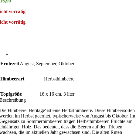
16,90
icht vorrätig
icht vorrätig
Erntezeit
August
,
September
,
Oktober
Himbeerart
Herbsthimbeere
Topfgröße
16 x 16 cm
,
3 liter
Beschreibung
Die Himbeere 'Heritage' ist eine Herbsthimbeere. Diese Himbeersorten
werden im Herbst geerntet, typischerweise von August bis Oktober. Im
Gegensatz zu Sommerhimbeeren tragen Herbsthimbeeren Früchte am
einjährigen Holz. Das bedeutet, dass die Beeren auf den Trieben
wachsen, die im aktuellen Jahr gewachsen sind. Die alten Ruten