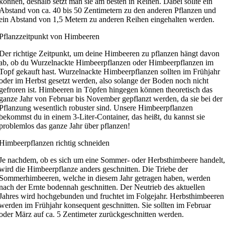
können, deshalb setzt man sie am besten in Reihen. Dabei sollte ein
Abstand von ca. 40 bis 50 Zentimetern zu den anderen Pflanzen und
ein Abstand von 1,5 Metern zu anderen Reihen eingehalten werden.
Pflanzzeitpunkt von Himbeeren
Der richtige Zeitpunkt, um deine Himbeeren zu pflanzen hängt davon
ab, ob du Wurzelnackte Himbeerpflanzen oder Himbeerpflanzen im
Topf gekauft hast. Wurzelnackte Himbeerpflanzen sollten im Frühjahr
oder im Herbst gesetzt werden, also solange der Boden noch nicht
gefroren ist. Himbeeren in Töpfen hingegen können theoretisch das
ganze Jahr von Februar bis November gepflanzt werden, da sie bei der
Pflanzung wesentlich robuster sind. Unsere Himbeerpflanzen
bekommst du in einem 3-Liter-Container, das heißt, du kannst sie
problemlos das ganze Jahr über pflanzen!
Himbeerpflanzen richtig schneiden
Je nachdem, ob es sich um eine Sommer- oder Herbsthimbeere handelt,
wird die Himbeerpflanze anders geschnitten. Die Triebe der
Sommerhimbeeren, welche in diesem Jahr getragen haben, werden
nach der Ernte bodennah geschnitten. Der Neutrieb des aktuellen
Jahres wird hochgebunden und fruchtet im Folgejahr. Herbsthimbeeren
werden im Frühjahr konsequent geschnitten. Sie sollten im Februar
oder März auf ca. 5 Zentimeter zurückgeschnitten werden.