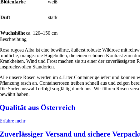
Blütenfarbe
weiß
Duft
stark
Wuchshöhe
ca. 120–150 cm
Beschreibung
Rosa rugosa Alba ist eine bewährte, äußerst robuste Wildrose mit rei
rundliche, orange-rote Hagebutten, die einen schönen Kontrast zum dun
Krankheiten, Wind und Frost machen sie zu einer der zuverlässigsten R
anspruchsvollen Standorten.
Alle unsere Rosen werden im 4-Liter-Container geliefert und können w
Pflanzung rasch an. Containerrosen treiben schnell aus und zeigen bereit
Die Sortenauswahl erfolgt sorgfältig durch uns. Wir führen Rosen vers
bewährt haben.
Qualität aus Österreich
Erfahre mehr
Zuverlässiger Versand und sichere Verpac