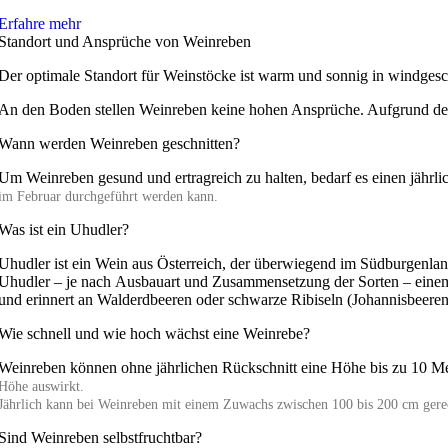
Erfahre mehr
Standort und Ansprüche von Weinreben
Der optimale Standort für Weinstöcke ist warm und sonnig in windgesc
An den Boden stellen Weinreben keine hohen Ansprüche. Aufgrund der ev
Wann werden Weinreben geschnitten?
Um Weinreben gesund und ertragreich zu halten, bedarf es einen jährl
im Februar durchgeführt werden kann.
Was ist ein Uhudler?
Uhudler ist ein Wein aus Österreich, der überwiegend im Südburgenla
Uhudler – je nach Ausbauart und Zusammensetzung der Sorten – einem h
und erinnert an Walderdbeeren oder schwarze Ribiseln (Johannisbeeren
Wie schnell und wie hoch wächst eine Weinrebe?
Weinreben können ohne jährlichen Rückschnitt eine Höhe bis zu 10 Me
Höhe auswirkt.
J
ährlich kann bei Weinreben mit einem Zuwachs zwischen 100 bis 200 cm gere
Sind Weinreben selbstfruchtbar?