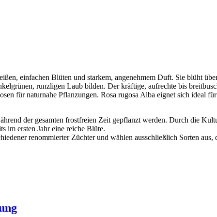
nweißen, einfachen Blüten und starkem, angenehmem Duft. Sie blüht übe
kelgrünen, runzligen Laub bilden. Der kräftige, aufrechte bis breitb
osen für naturnahe Pflanzungen. Rosa rugosa Alba eignet sich ideal fü
ährend der gesamten frostfreien Zeit gepflanzt werden. Durch die Kult
s im ersten Jahr eine reiche Blüte.
chiedener renommierter Züchter und wählen ausschließlich Sorten aus, 
kung