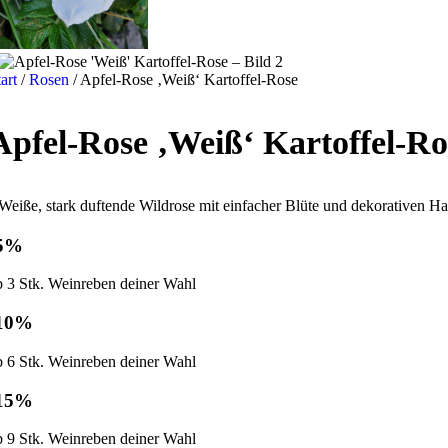
tart
/
Rosen
/
Apfel-Rose ‚Weiß‘ Kartoffel-Rose
Apfel-Rose ‚Weiß‘ Kartoffel-Ro
Weiße, stark duftende Wildrose mit einfacher Blüte und dekorativen H
5%
b 3 Stk. Weinreben deiner Wahl
10%
b 6 Stk. Weinreben deiner Wahl
15%
b 9 Stk. Weinreben deiner Wahl