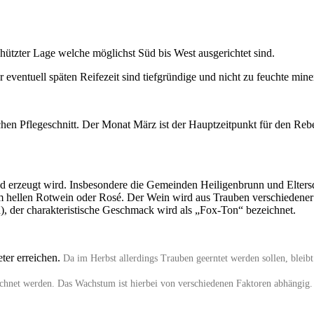
hützter Lage welche möglichst Süd bis West ausgerichtet sind.
entuell späten Reifezeit sind tiefgründige und nicht zu feuchte miner
ichen Pflegeschnitt. Der Monat März ist der Hauptzeitpunkt für den R
nd erzeugt wird. Insbesondere die Gemeinden Heiligenbrunn und Elter
ellen Rotwein oder Rosé. Der Wein wird aus Trauben verschiedener Ur
), der charakteristische Geschmack wird als „Fox-Ton“ bezeichnet.
ter erreichen.
Da im Herbst allerdings Trauben geerntet werden sollen, bleibt
chnet werden. Das Wachstum ist hierbei von verschiedenen Faktoren abhängig.