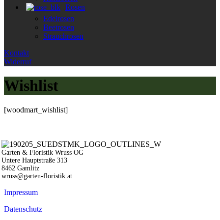
Rosen
Edelrosen
Beetrosen
Strauchrosen
Kontakt
Widerruf
Wishlist
[woodmart_wishlist]
Garten & Floristik Wruss OG
Untere Hauptstraße 313
8462 Gamlitz
wruss@garten-floristik.at
Impressum
Datenschutz