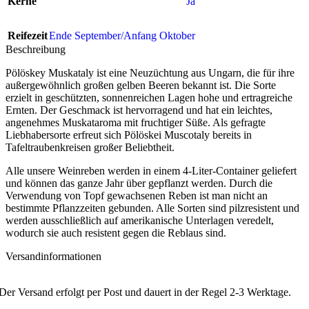
Kerne
Ja
Reifezeit
Ende September/Anfang Oktober
Beschreibung
Pölöskey Muskataly ist eine Neuzüchtung aus Ungarn, die für ihre
außergewöhnlich großen gelben Beeren bekannt ist. Die Sorte
erzielt in geschützten, sonnenreichen Lagen hohe und ertragreiche
Ernten. Der Geschmack ist hervorragend und hat ein leichtes,
angenehmes Muskataroma mit fruchtiger Süße. Als gefragte
Liebhabersorte erfreut sich Pölöskei Muscotaly bereits in
Tafeltraubenkreisen großer Beliebtheit.
Alle unsere Weinreben werden in einem 4-Liter-Container geliefert
und können das ganze Jahr über gepflanzt werden. Durch die
Verwendung von Topf gewachsenen Reben ist man nicht an
bestimmte Pflanzzeiten gebunden. Alle Sorten sind pilzresistent und
werden ausschließlich auf amerikanische Unterlagen veredelt,
wodurch sie auch resistent gegen die Reblaus sind.
Versandinformationen
Der Versand erfolgt per Post und dauert in der Regel 2-3 Werktage.